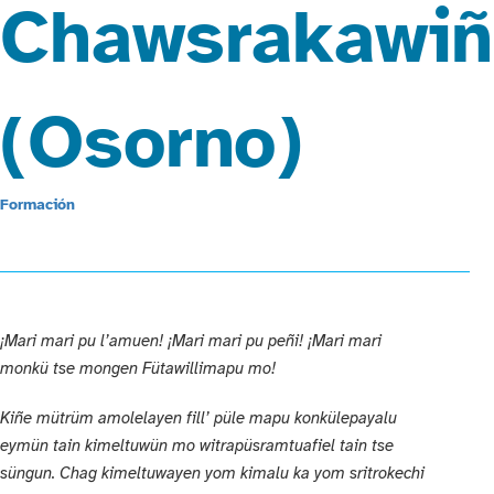
Chawsrakawiñ
(Osorno)
Formación
¡Mari mari pu l’amuen! ¡Mari mari pu peñi! ¡Mari mari
monkü tse mongen Fütawillimapu mo!
Kiñe mütrüm amolelayen fill’ püle mapu konkülepayalu
eymün tain kimeltuwün mo witrapüsramtuafiel tain tse
süngun. Chag kimeltuwayen yom kimalu ka yom sritrokechi