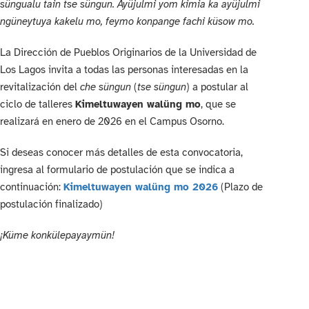
süngualu tain tse süngun. Ayüjulmi yom kimia ka ayüjulmi
ngüneytuya kakelu mo, feymo konpange fachi küsow mo.
La Dirección de Pueblos Originarios de la Universidad de
Los Lagos invita a todas las personas interesadas en la
revitalización del
che süngun
(
tse süngun
) a postular al
ciclo de talleres
Kimeltuwayen walüng mo
, que se
realizará en enero de 2026 en el Campus Osorno.
Si deseas conocer más detalles de esta convocatoria,
ingresa al formulario de postulación que se indica a
continuación:
Kimeltuwayen walüng mo 2026
(Plazo de
postulación finalizado)
¡Küme konkülepayaymün!