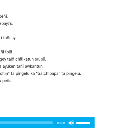
para
aumentar
o
peñi.
disminuir
payl’u.
el
volumen.
 tañi üy.
i folil.
gey tañi chillkatun srüpü.
ka ayüken tañi awkantun.
chín” ta pingelu ka “Salchipapa” ta pingelu.
 peñi.
Utiliza
00:00
las