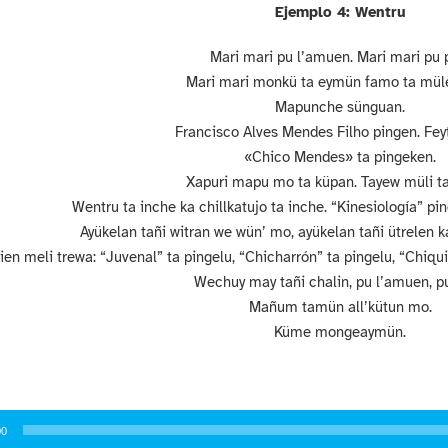
Ejemplo 4: Wentru
Mari mari pu l’amuen.
Mari mari pu 
Mari mari monkü ta eymün famo ta müle
Mapunche sünguan.
Francisco Alves Mendes Filho pingen. Feyti
«Chico Mendes» ta pingeken.
Xapuri mapu mo ta küpan. Tayew müli tañ
Wentru ta inche ka chillkatujo ta inche. “Kinesiología” pin
Ayükelan tañi witran we wün’ mo, ayükelan tañi ütrelen 
ien meli trewa: “Juvenal” ta pingelu, “Chicharrón” ta pingelu, “Chiqui
Wechuy may tañi chalin, pu l’amuen, pu
Mañum tamün all’kütun mo.
Küme mongeaymün.
or
00