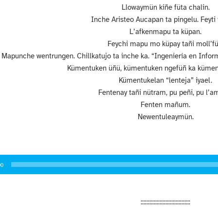
Llowaymün kiñe füta chalin.
Inche Aristeo Aucapan ta pingelu. Feyti 
L’afkenmapu ta küpan.
Feychi mapu mo küpay tañi moll’fü
Mapunche wentrungen.
Chillkatujo ta inche ka. “Ingeniería en Infor
Kümentuken üñü, kümentuken ngefüñ ka kümen
Kümentukelan “lenteja” iyael.
Fentenay tañi nütram, pu peñi, pu l’a
Fenten mañum.
Newentuleaymün.
or
00
::::::::::::::::::::::::::::::::::