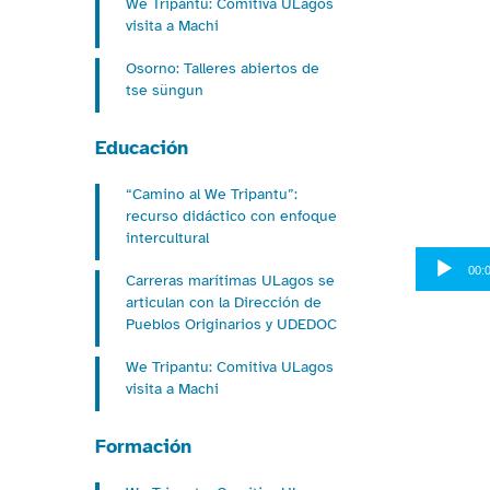
We Tripantu: Comitiva ULagos
visita a Machi
Osorno: Talleres abiertos de
tse süngun
Educación
“Camino al We Tripantu”:
recurso didáctico con enfoque
intercultural
Reproduct
00:
de
Carreras marítimas ULagos se
articulan con la Dirección de
audio
Pueblos Originarios y UDEDOC
We Tripantu: Comitiva ULagos
visita a Machi
Formación