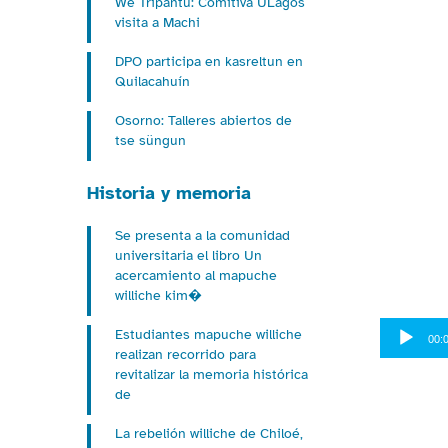
We Tripantu: Comitiva ULagos
visita a Machi
DPO participa en kasreltun en
Quilacahuín
Osorno: Talleres abiertos de
tse süngun
Historia y memoria
Se presenta a la comunidad
universitaria el libro Un
acercamiento al mapuche
williche kim�
Reproduct
Estudiantes mapuche williche
00:
de
realizan recorrido para
audio
revitalizar la memoria histórica
de
La rebelión williche de Chiloé,