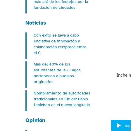
más allá de los festejos por la
fundación de ciudades
Noticias
Con éxito se lleva a cabo
iniciativa de innovación y
colaboración recíproca entre
el C
Más del 40% de los
estudiantes de la ULagos
Inche n
pertenecen a pueblos
originarios
Nombramiento de autoridades
tradicionales en Chiloé: Pablo
Inaicheo es el nuevo longko la
Opinión
Reproduct
00:
de