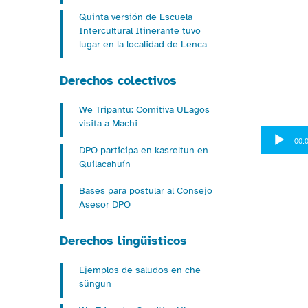
Quinta versión de Escuela
Intercultural Itinerante tuvo
lugar en la localidad de Lenca
Derechos colectivos
We Tripantu: Comitiva ULagos
visita a Machi
Reproduct
00:
de
DPO participa en kasreltun en
audio
Quilacahuín
Bases para postular al Consejo
Asesor DPO
Derechos lingüisticos
Ejemplos de saludos en che
süngun