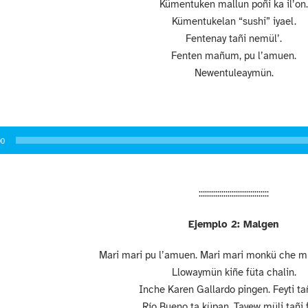
Kümentuken mallun poñi ka il’on
Kümentukelan “sushi” iyael.
Fentenay tañi nemül’.
Fenten mañum, pu l’amuen.
Newentuleaymün.
or
00
::::::::::::::::::::::::::::::::::
Ejemplo 2: Malgen
Mari mari pu l’amuen.
Mari mari monkü che mü
Llowaymün kiñe füta chalin.
Inche Karen Gallardo pingen. Feyti tañ
Río Bueno ta küpan. Tayew müli tañi f