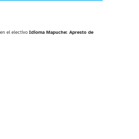
teclas
de
flecha
arriba/abajo
para
 en el electivo
Idioma Mapuche: Apresto de
aumentar
o
disminuir
el
volumen.