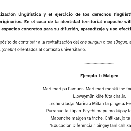
lización lingüística y el ejercicio de los derechos lingüís
riginarios. En el caso de la identidad territorial mapuche wil
 espacios concretos para su difusión, aprendizaje y uso efecti
pósito de contribuir a la revitalización del
che süngun
o
tse süngun
,
 (
chalin
) orientados al contexto universitario.
::::::::::::::::::::::::::::::::::
Ejemplo 1: Malgen
Mari mari pu l’amuen.
Mari mari monkü tse fa
Llowaymün kiñe füta chalin.
Inche Gladys Marinao Millan ta pingelu. Fey
Purrahue ta küpan.
Feychi mapu mo küpay tañ
Mapunche malgen ta inche.
Chillkatujo ta
“Educación Diferencial” pingey tañi chillka