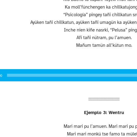
Ka moll’fünchengen ka chillkatujon
“Psicología” pingey tañi chillkatun sr
Ayüken tañi chillkatun, ayüken tañi umagün ka ayüken
Inche nien kiñe nasrki, “Pelusa” ping
Afi tañi nütram, pu l’amuen.
Mañum tamün all’kütun mo.
or
00
::::::::::::::::::::::::::::::::::
Ejemplo 3: Wentru
Mari mari pu l’amuen.
Mari mari pu p
Mari mari monkü tse famo ta mülel