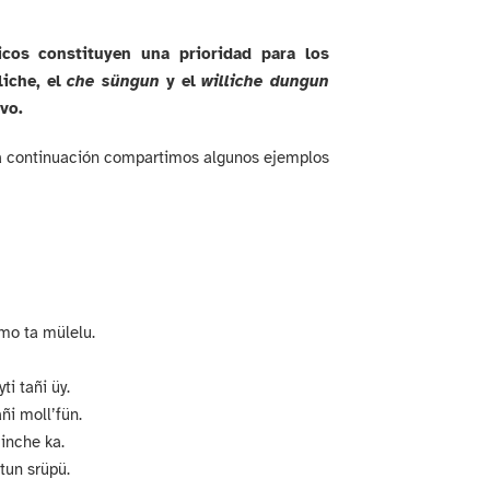
ticos constituyen una prioridad para los
liche, el
che süngun
y el
williche dungun
vo.
 a continuación compartimos algunos ejemplos
mo ta mülelu.
ti tañi üy.
i moll’fün.
 inche ka.
tun srüpü.