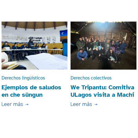
Derechos lingüisticos
Derechos colectivos
Ejemplos de saludos
We Tripantu: Comitiva
en che süngun
ULagos visita a Machi