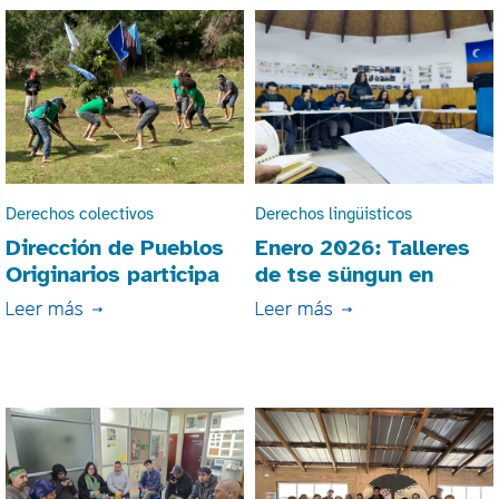
Derechos colectivos
Derechos lingüisticos
Dirección de Pueblos
Enero 2026: Talleres
Originarios participa
de tse süngun en
en ceremonia
Chawsrakawiñ
ancestral Kasreltun
(Osorno)
Srewe en Quil