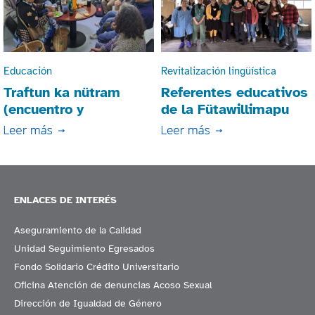
Educación
Revitalización lingüística
Traftun ka nütram
Referentes educativos
(encuentro y
de la Fütawillimapu
conversación):
comparten
estudiantes de
experiencias con
antropología se reúnen
profesora originaria
co
ENLACES DE INTERÉS
Aseguramiento de la Calidad
Unidad Seguimiento Egresados
Fondo Solidario Crédito Universitario
Oficina Atención de denuncias Acoso Sexual
Dirección de Igualdad de Género