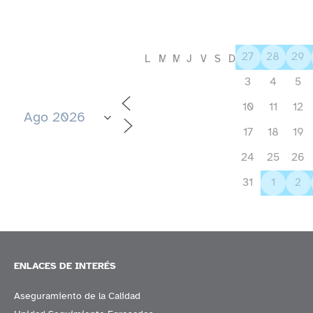
27
28
29
L
M
M
J
V
S
D
3
4
5
10
11
12
17
18
19
24
25
26
31
1
2
ENLACES DE INTERÉS
Aseguramiento de la Calidad